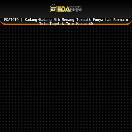
EDATOTO | Kadang-Kadang Nih Memang Terbaik Punya Lah Bermain
Toto Togel & Toto Macau 4D